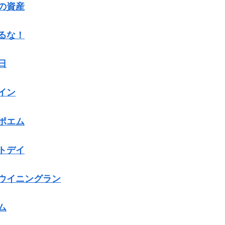
強の資産
乗るな！
日
ザイン
うポエム
クトデイ
うウイニングラン
ム