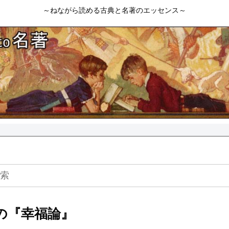
～ねながら読める古典と名著のエッセンス～
の『幸福論』