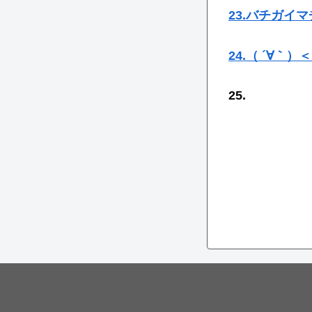
23.バチガイ
24.（ ´∀｀
25.