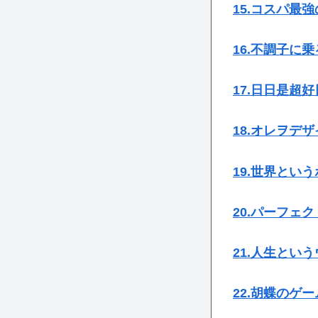
15.コスパ最
16.不調子に
17.日日是超好
18.オレヲデ
19.世界とい
20.パーフェ
21.人生とい
22.胡蝶のゲー