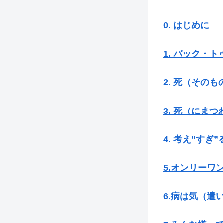
0. はじめに
1. バック・
2. 死（その
3. 死（にま
4. 考え”すぎ”
5.オンリーワ
6.病は気（遣