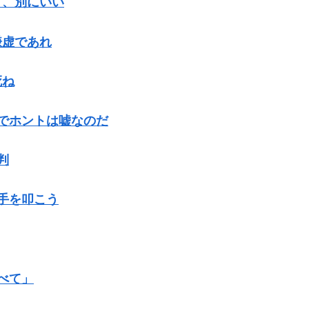
て、別にいい
謙虚であれ
死ね
トでホントは嘘なのだ
判
ら手を叩こう
すべて」