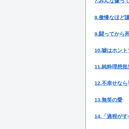
7.みんな嫌っ
8.傲慢なほど
9.闘ってから
10.嘘はホン
11.純粋理想批
12.不幸せな
13.無笑の愛
14.「過程が