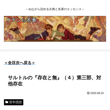
～ねながら読める古典と名著のエッセンス～
＜全目次へ戻る＞
サルトルの『存在と無』（４）第三部、対
他存在
2020.08.24
哲学/思想