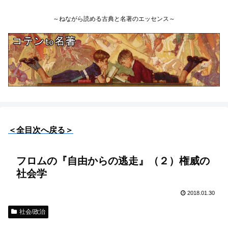
～ねながら読める古典と名著のエッセンス～
＜全目次へ戻る＞
フロムの『自由からの逃走』（２）権威の
社会学
2018.01.30
社会/政治