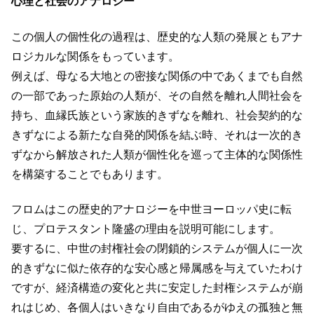
心理と社会のアナロジー
この個人の個性化の過程は、歴史的な人類の発展ともアナ
ロジカルな関係をもっています。
例えば、母なる大地との密接な関係の中であくまでも自然
の一部であった原始の人類が、その自然を離れ人間社会を
持ち、血縁氏族という家族的きずなを離れ、社会契約的な
きずなによる新たな自発的関係を結ぶ時、それは一次的き
ずなから解放された人類が個性化を巡って主体的な関係性
を構築することでもあります。
フロムはこの歴史的アナロジーを中世ヨーロッパ史に転
じ、プロテスタント隆盛の理由を説明可能にします。
要するに、中世の封権社会の閉鎖的システムが個人に一次
的きずなに似た依存的な安心感と帰属感を与えていたわけ
ですが、経済構造の変化と共に安定した封権システムが崩
れはじめ、各個人はいきなり自由であるがゆえの孤独と無