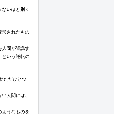
きないほど別々
変形されたもの
を人間が認識す
、という逆転の
”ただひとつ
ない人間には、
のようなものを