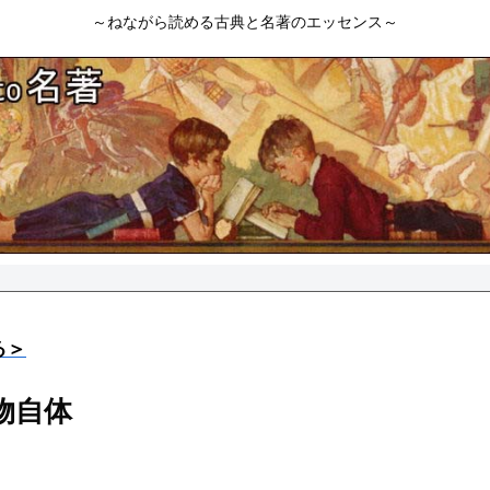
～ねながら読める古典と名著のエッセンス～
る＞
物自体