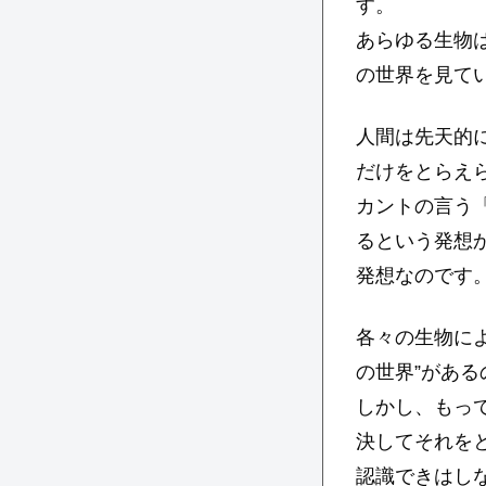
す。
あらゆる生物
の世界を見て
人間は先天的
だけをとらえ
カントの言う
るという発想
発想なのです
各々の生物に
の世界”があ
しかし、もっ
決してそれを
認識できはし