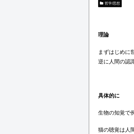
哲学/思想
理論
まずはじめに
逆に人間の認
具体的に
生物の知覚で
猫の聴覚は人