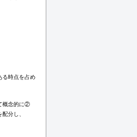
ある時点を占め
て概念的に②
を配分し、