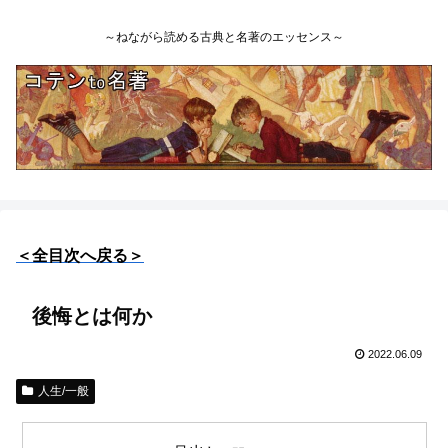
～ねながら読める古典と名著のエッセンス～
＜全目次へ戻る＞
後悔とは何か
2022.06.09
人生/一般