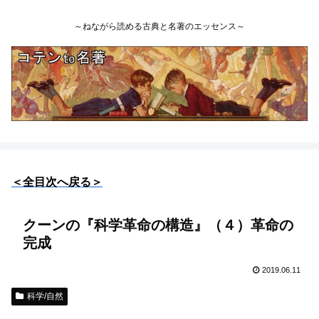
～ねながら読める古典と名著のエッセンス～
＜全目次へ戻る＞
クーンの『科学革命の構造』（４）革命の
完成
2019.06.11
科学/自然