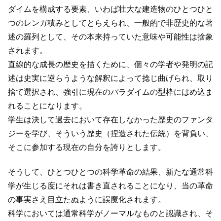
ダイムを構成する要素、いわば壮大な建造物のひとつひと
つのレンガ積みとしてとらえられ、一般的で非歴史的な著
述の羅列として、その本来持っていた意味や可能性は捨象
されます。
直線的な成長の歴史を描くために、個々の学者や発明の記
述は史実に逆らうような解釈によって捻じ曲げられ、取り
捨て選択され、強引に現在のパラダイムの型枠にはめ込ま
れることになります。
学生は決して過去において存在しなかった歴史のファンタ
ジーを学び、そういう歴史（捏造された伝統）を背負い、
そこに参加する現在の自分を誇りとします。
そうして、ひとつひとつの科学革命の結果、新たな通常科
学が生じる度にそれは書き直されることになり、当の革命
の事実さえ目立たぬように誤魔化されます。
科学においては通常科学がノーマルなものと認識され、そ