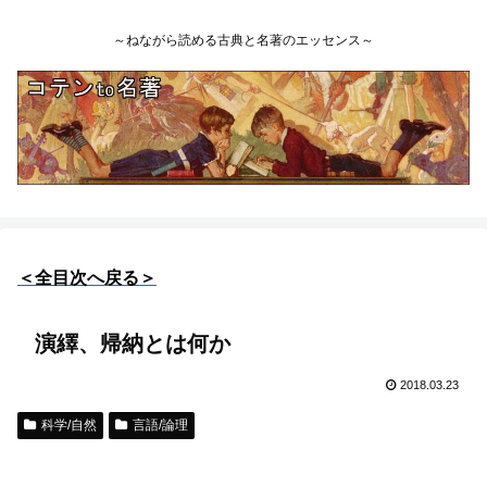
～ねながら読める古典と名著のエッセンス～
＜全目次へ戻る＞
演繹、帰納とは何か
2018.03.23
科学/自然
言語/論理