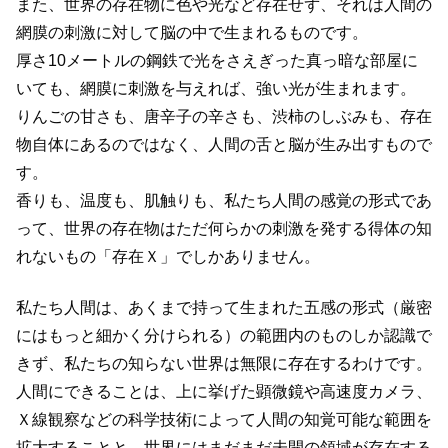
また、世界の存在物に色や光など存在せず、それは人間の
網膜の刺激に対して脳の中で生まれるものです。
厚さ10メートルの鋼鉄で光をさえぎった真っ暗な部屋に
いても、網膜に刺激を与えれば、強い光が生まれます。
りんごの甘さも、唐辛子の辛さも、渋柿のしぶみも、存在
物自体にあるのではなく、人間の舌と脳が生み出すもので
す。
香りも、温度も、肌触りも、私たち人間の感覚の形式であ
って、世界の存在物はただ何らかの刺激を発する得体の知
れないもの「存在Ｘ」でしかありません。
私たち人間は、あくまで持って生まれた五感の形式（厳密
にはもっと細かく分けられる）の範囲内のものしか認識で
きず、私たちの知らない世界は無限に存在するわけです。
人間にできることは、上に挙げた顕微鏡や高速度カメラ、
Ｘ線観察などの科学技術によって人間の知覚可能な範囲を
拡大することと、世界にはまだまだ未開の領域が存在する