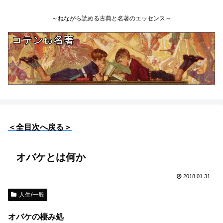
～ねながら読める古典と名著のエッセンス～
＜全目次へ戻る＞
オバケとは何か
2018.01.31
人生/一般
オバケの棲み処